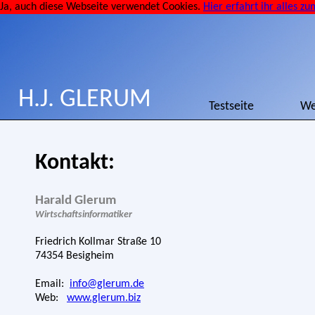
Ja, auch diese Webseite verwendet Cookies.
Hier erfahrt ihr alles z
H.J. GLERUM
Testseite Webdesi
Kontakt:
Harald Glerum
Wirtschaftsinformatiker
Friedrich Kollmar Straße 10
74354 Besigheim
Email:
info@glerum.de
Web:
www.glerum.biz